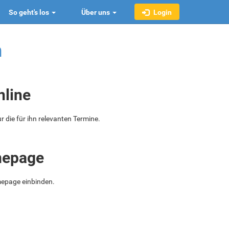
So geht's los
Über uns
Login
n
nline
r die für ihn relevanten Termine.
omepage
mepage einbinden.
.